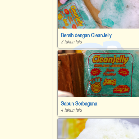
Bersih dengan CleanJelly
3 tahun lalu
Sabun Serbaguna
4 tahun lalu