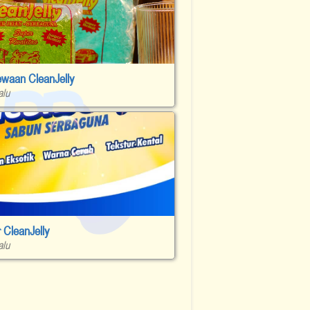
ewaan CleanJelly
alu
Browsur CleanJelly
alu