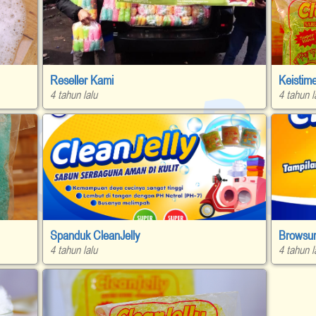
Reseller Kami
Keistim
4 tahun lalu
4 tahun l
Spanduk CleanJelly
4 tahun lalu
4 tahun l